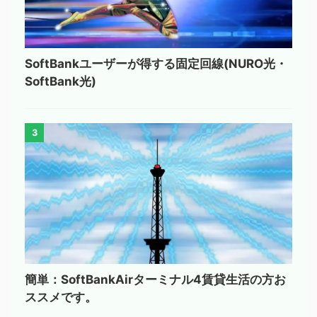
SoftBankユーザーが得する固定回線(NURO光・
SoftBank光)
3
簡単：SoftBankAirターミナル4賃貸生活の方お
ススメです。